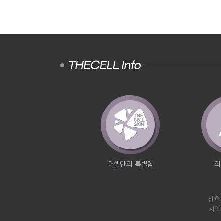
더셀만의 특별함
의
상호
사업자