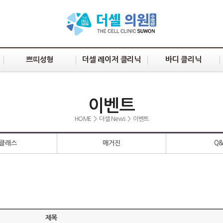
쁘띠성형
더셀 레이저 클리닉
바디 클리닉
이벤트
HOME
>
더셀 News
>
이벤트
클래스
매거진
Q
제목