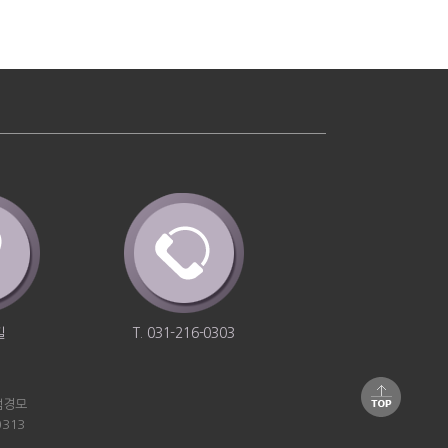
길
T. 031-216-0303
엄경모
0313